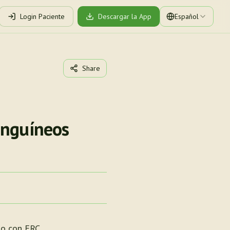
Login Paciente
Descargar la App
Español
Share
anguíneos
io con ERC