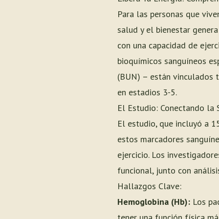
Para las personas que viven
salud y el bienestar gener
con una capacidad de ejerci
bioquímicos sanguíneos esp
(BUN) – están vinculados t
en estadios 3-5.
El Estudio: Conectando la 
El estudio, que incluyó a 1
estos marcadores sanguíneo
ejercicio. Los investigadore
funcional, junto con anális
Hallazgos Clave:
Hemoglobina (Hb):
Los pac
tener una función física má