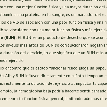
te con una mejor función física y una mayor duración del e
lbúmina, una proteína en la sangre, es un marcador del est
jos de Alb se asociaron con una peor función física y una m
b se vincularon con una mejor función física y más ejercici
re (BUN):
El BUN es un producto de desecho que se acumu
 Los niveles más altos de BUN se correlacionaron negativ
a duración del ejercicio, lo que significa que un BUN más 
nos ejercicio.
dio encontró que el estado funcional físico juega un 'papel 
e Hb, Alb y BUN influyen directamente en cuánto tiempo un 
directamente la duración del ejercicio al impactar la capac
ejemplo, la hemoglobina baja podría hacerte sentir cansado
n empeora tu función física general, limitando aún más el ej