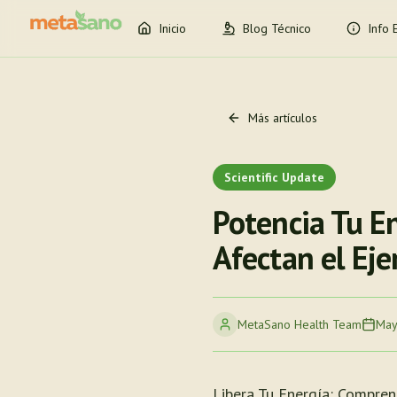
Inicio
Blog Técnico
Info 
Más artículos
Scientific Update
Potencia Tu E
Afectan el Eje
MetaSano Health Team
May
Libera Tu Energía: Compren