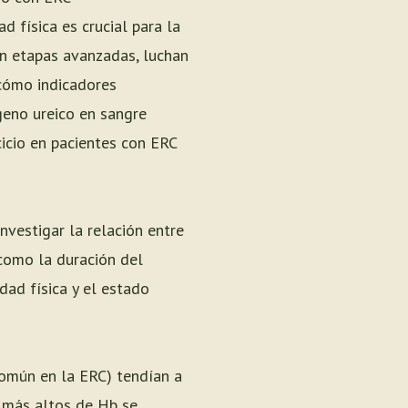
 física es crucial para la
en etapas avanzadas, luchan
 cómo indicadores
geno ureico en sangre
cicio en pacientes con ERC
nvestigar la relación entre
 como la duración del
idad física y el estado
común en la ERC) tendían a
s más altos de Hb se