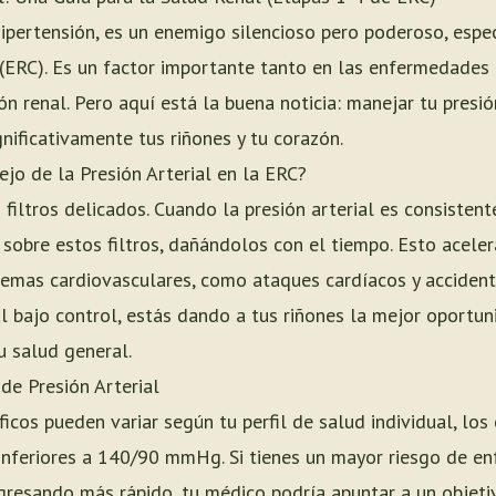
 hipertensión, es un enemigo silencioso pero poderoso, esp
(ERC). Es un factor importante tanto en las enfermedades
n renal. Pero aquí está la buena noticia: manejar tu presió
nificativamente tus riñones y tu corazón.
jo de la Presión Arterial en la ERC?
 filtros delicados. Cuando la presión arterial es consiste
sobre estos filtros, dañándolos con el tiempo. Esto aceler
emas cardiovasculares, como ataques cardíacos y accident
al bajo control, estás dando a tus riñones la mejor oportu
 salud general.
de Presión Arterial
íficos pueden variar según tu perfil de salud individual, lo
r inferiores a 140/90 mmHg. Si tienes un mayor riesgo de e
resando más rápido, tu médico podría apuntar a un objeti