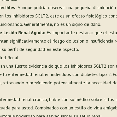
ecibles:
Aunque podría observar una pequeña disminución in
n los inhibidores SGLT2, este es un efecto fisiológico con
uncionando. Generalmente, no es un signo de daño.
e Lesión Renal Aguda:
Es importante destacar que el estu
an significativamente el riesgo de lesión o insuficiencia 
 su perfil de seguridad en este aspecto.
lud Renal
an una fuerte evidencia de que los inhibidores SGLT2 son 
e la enfermedad renal en individuos con diabetes tipo 2. P
, retrasando o previniendo potencialmente la necesidad de 
enfermedad renal crónica, hable con su médico sobre si los
uada para usted. Combinados con un estilo de vida amigabl
nfoque poderoso para salvaguardar su salud renal.