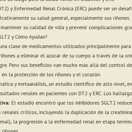
(DT2) y Enfermedad Renal Crónica (ERC) puede ser un desaf
ficativamente su salud general, especialmente sus riñones.
 mantener su calidad de vida y prevenir complicaciones gra
SGLT2 y Cómo Ayudan?
una clase de medicamentos utilizados principalmente para t
ñones a eliminar el azúcar de su cuerpo a través de la ori
gre. Pero sus beneficios van mucho más allá del control de
en la protección de los riñones y el corazón.
mática y metaanálisis, un estudio científico de alto nivel, 
esultados renales en pacientes con DT2 y ERC. Los hallaz
tiva:
El estudio encontró que los inhibidores SGLT2 reduce
renales críticos, incluyendo la duplicación de la creatinin
enal), la progresión a la enfermedad renal en etapa termina
 riñones.