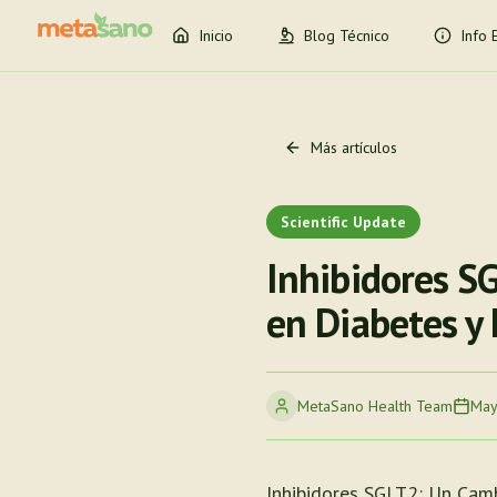
Inicio
Blog Técnico
Info 
Más artículos
Scientific Update
Inhibidores S
en Diabetes y
MetaSano Health Team
May
Inhibidores SGLT2: Un Camb