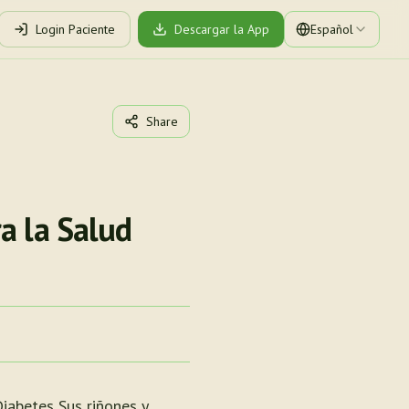
Login Paciente
Descargar la App
Español
Share
a la Salud
iabetes Sus riñones y