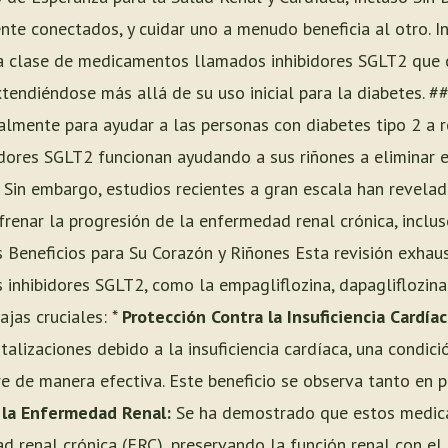
nte conectados, y cuidar uno a menudo beneficia al otro. I
 clase de medicamentos llamados inhibidores SGLT2 que o
xtendiéndose más allá de su uso inicial para la diabetes. #
almente para ayudar a las personas con diabetes tipo 2 a r
bidores SGLT2 funcionan ayudando a sus riñones a eliminar 
. Sin embargo, estudios recientes a gran escala han revela
 frenar la progresión de la enfermedad renal crónica, inclu
s Beneficios para Su Corazón y Riñones Esta revisión exhau
s inhibidores SGLT2, como la empagliflozina, dapagliflozina,
ajas cruciales: *
Protección Contra la Insuficiencia Cardíac
alizaciones debido a la insuficiencia cardíaca, una condici
e de manera efectiva. Este beneficio se observa tanto en 
 la Enfermedad Renal:
Se ha demostrado que estos medica
 renal crónica (ERC), preservando la función renal con el 