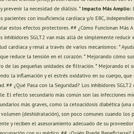
 prevenir la necesidad de diálisis. *
Impacto Más Amplio:
L
os pacientes con insuficiencia cardíaca y/o ERC, independi
tar estos efectos protectores. ## ¿Cómo Funcionan Más Al
os inhibidores SGLT2 van más allá de simplemente reducir e
lud cardíaca y renal a través de varios mecanismos: * Ayud
 que reduce la tensión en el corazón. * Mejorando cómo sus 
o de las pequeñas unidades de filtración. * Mejorando el s
ndo la inflamación y el estrés oxidativo en su cuerpo, que 
ad. ## ¿Qué Pasa con la Seguridad? Los inhibidores SGLT2
ble. El efecto secundario más común son las infecciones mic
cundarios más graves, como la cetoacidosis diabética (una 
e volumen (deshidratación), son poco comunes cuando los 
nte y reciben el asesoramiento adecuado de su proveedor 
preocupación con su médico. ## ¿Quién Puede Beneficiarse? 