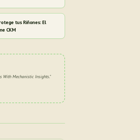
rotege tus Riñones: El
ome CKM
 With Mechanistic Insights.
"