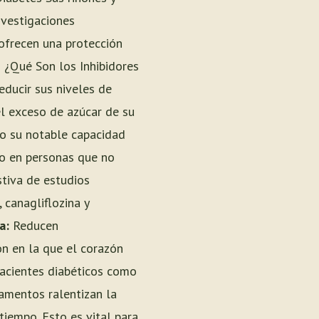
nvestigaciones
frecen una protección
# ¿Qué Son los Inhibidores
educir sus niveles de
el exceso de azúcar de su
do su notable capacidad
so en personas que no
stiva de estudios
 canagliflozina y
a:
Reducen
ón en la que el corazón
pacientes diabéticos como
mentos ralentizan la
tiempo. Esto es vital para