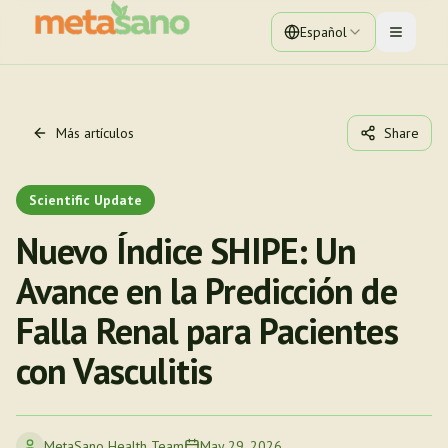
Español
Toggle 
Más artículos
Share
Scientific Update
Nuevo Índice SHIPE: Un
Avance en la Predicción de
Falla Renal para Pacientes
con Vasculitis
MetaSano Health Team
May 29, 2026