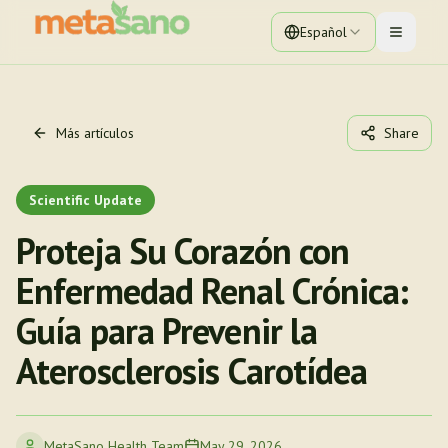
Español
Toggle 
Más artículos
Share
Scientific Update
Proteja Su Corazón con
Enfermedad Renal Crónica:
Guía para Prevenir la
Aterosclerosis Carotídea
MetaSano Health Team
May 29, 2026