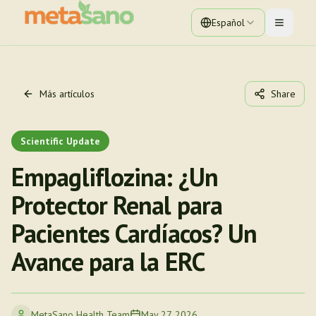
Español
Toggle 
Más artículos
Share
Scientific Update
Empagliflozina: ¿Un
Protector Renal para
Pacientes Cardíacos? Un
Avance para la ERC
MetaSano Health Team
May 27, 2026