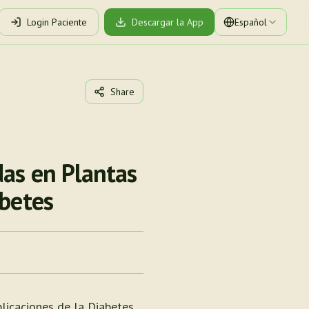
Login Paciente
Descargar la App
Español
Share
das en Plantas
abetes
licaciones de la Diabetes