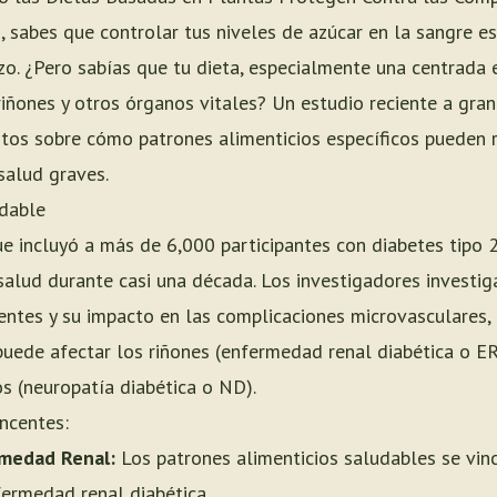
2, sabes que controlar tus niveles de azúcar en la sangre es
o. ¿Pero sabías que tu dieta, especialmente una centrada e
iñones y otros órganos vitales? Un estudio reciente a gran
os sobre cómo patrones alimenticios específicos pueden r
salud graves.
udable
e incluyó a más de 6,000 participantes con diabetes tipo 2
 salud durante casi una década. Los investigadores investi
rentes y su impacto en las complicaciones microvasculares,
ede afectar los riñones (enfermedad renal diabética o ERD
os (neuropatía diabética o ND).
ncentes:
medad Renal:
Los patrones alimenticios saludables se vin
ermedad renal diabética.