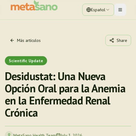
Español
Toggle 
Más artículos
Share
Scientific Update
Desidustat: Una Nueva
Opción Oral para la Anemia
en la Enfermedad Renal
Crónica
MetaSano Health Team
July 3, 2026