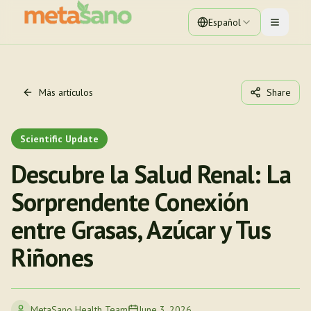
Español
Toggle 
Más artículos
Share
Scientific Update
Descubre la Salud Renal: La
Sorprendente Conexión
entre Grasas, Azúcar y Tus
Riñones
MetaSano Health Team
June 3, 2026