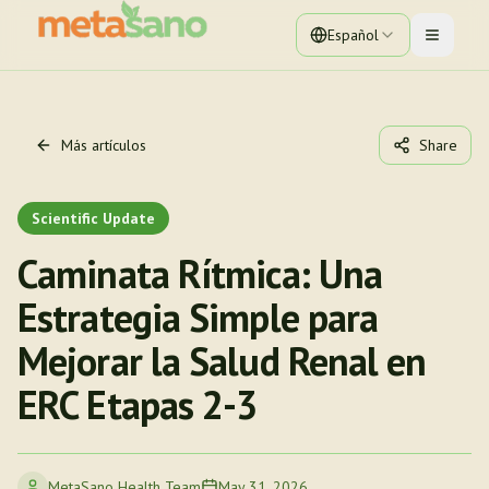
Español
Toggle 
Más artículos
Share
Scientific Update
Caminata Rítmica: Una
Estrategia Simple para
Mejorar la Salud Renal en
ERC Etapas 2-3
MetaSano Health Team
May 31, 2026