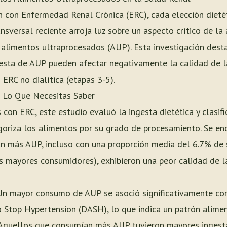
n con Enfermedad Renal Crónica (ERC), cada elección dieté
ransversal reciente arroja luz sobre un aspecto crítico de l
 alimentos ultraprocesados (AUP). Esta investigación dest
esta de AUP pueden afectar negativamente la calidad de la 
 ERC no dialítica (etapas 3-5).
: Lo Que Necesitas Saber
con ERC, este estudio evaluó la ingesta dietética y clasifi
oriza los alimentos por su grado de procesamiento. Se en
n más AUP, incluso con una proporción media del 6.7% de s
s mayores consumidores), exhibieron una peor calidad de la
n mayor consumo de AUP se asoció significativamente con
o Stop Hypertension (DASH), lo que indica un patrón alime
quellos que consumían más AUP tuvieron mayores ingest