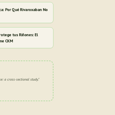
ca: Por Qué Rivaroxaban No
rotege tus Riñones: El
ome CKM
e: a cross-sectional study.
"